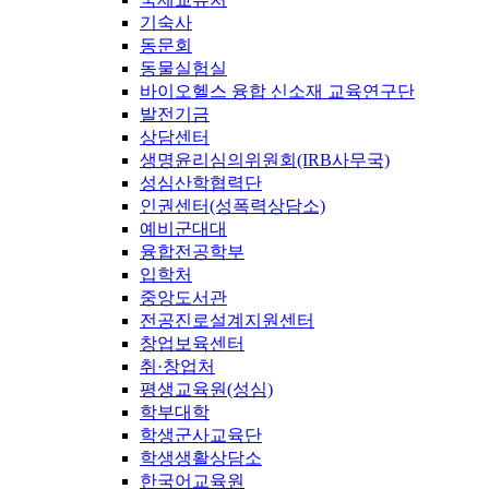
기숙사
동문회
동물실험실
바이오헬스 융합 신소재 교육연구단
발전기금
상담센터
생명윤리심의위원회(IRB사무국)
성심산학협력단
인권센터(성폭력상담소)
예비군대대
융합전공학부
입학처
중앙도서관
전공진로설계지원센터
창업보육센터
취·창업처
평생교육원(성심)
학부대학
학생군사교육단
학생생활상담소
한국어교육원