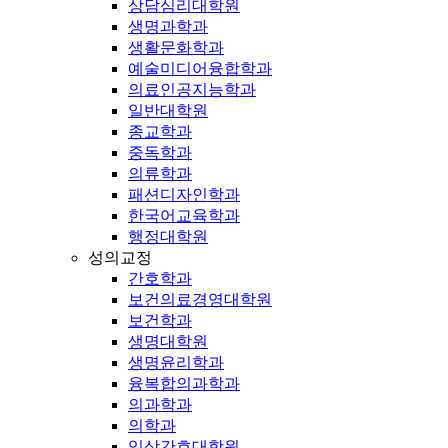
상담심리대학원
생명과학과
생활문화학과
예술미디어융합학과
의료인공지능학과
일반대학원
종교학과
중독학과
의류학과
패션디자인학과
한국어교육학과
행정대학원
성의교정
간호학과
보건의료경영대학원
보건학과
생명대학원
생명윤리학과
융복합의과학과
의과학과
의학과
임상간호대학원