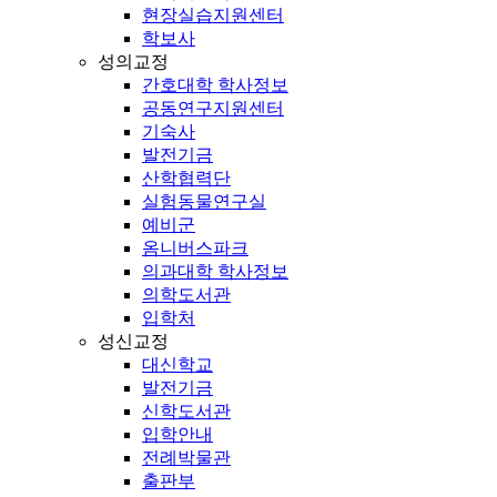
현장실습지원센터
학보사
성의교정
간호대학 학사정보
공동연구지원센터
기숙사
발전기금
산학협력단
실험동물연구실
예비군
옴니버스파크
의과대학 학사정보
의학도서관
입학처
성신교정
대신학교
발전기금
신학도서관
입학안내
전례박물관
출판부