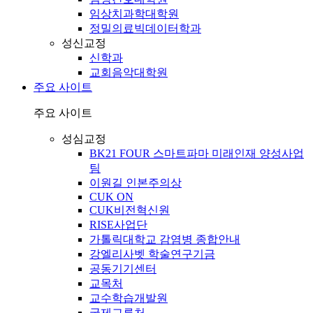
임상치과학대학원
정밀의료빅데이터학과
성신교정
신학과
교회음악대학원
주요 사이트
주요 사이트
성심교정
BK21 FOUR 스마트파마 미래인재 양성사업
팀
이원길 인본주의상
CUK ON
CUK비전혁신원
RISE사업단
가톨릭대학교 감염병 종합안내
강엘리사벳 학술연구기금
공동기기센터
교목처
교수학습개발원
국제교류처