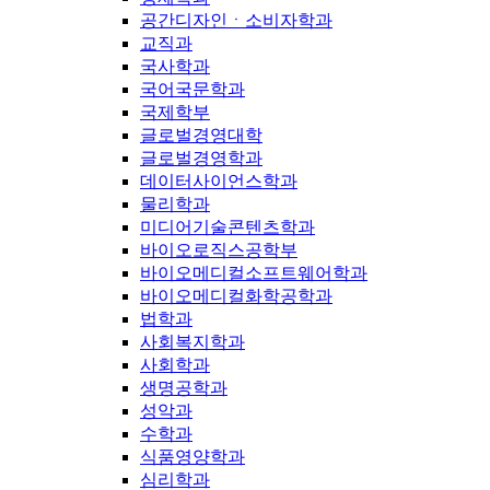
공간디자인ㆍ소비자학과
교직과
국사학과
국어국문학과
국제학부
글로벌경영대학
글로벌경영학과
데이터사이언스학과
물리학과
미디어기술콘텐츠학과
바이오로직스공학부
바이오메디컬소프트웨어학과
바이오메디컬화학공학과
법학과
사회복지학과
사회학과
생명공학과
성악과
수학과
식품영양학과
심리학과