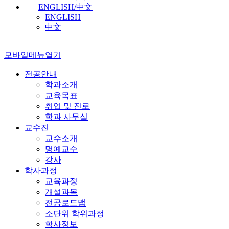
ENGLISH/中文
ENGLISH
中文
모바일메뉴열기
전공안내
학과소개
교육목표
취업 및 진로
학과 사무실
교수진
교수소개
명예교수
강사
학사과정
교육과정
개설과목
전공로드맵
소단위 학위과정
학사정보