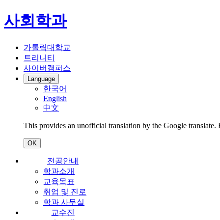
사회학과
가톨릭대학교
트리니티
사이버캠퍼스
Language
한국어
English
中文
This provides an unofficial translation by the Google translate.
OK
전공안내
학과소개
교육목표
취업 및 진로
학과 사무실
교수진