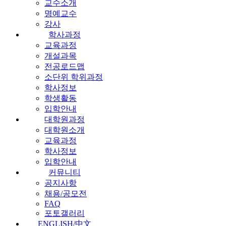
교수소개
명예교수
강사
학사과정
교육과정
개설과목
전공로드맵
소단위 학위과정
학사정보
학생활동
입학안내
대학원과정
대학원소개
교육과정
학사정보
입학안내
커뮤니티
공지사항
채용/공모전
FAQ
포토갤러리
ENGLISH/中文