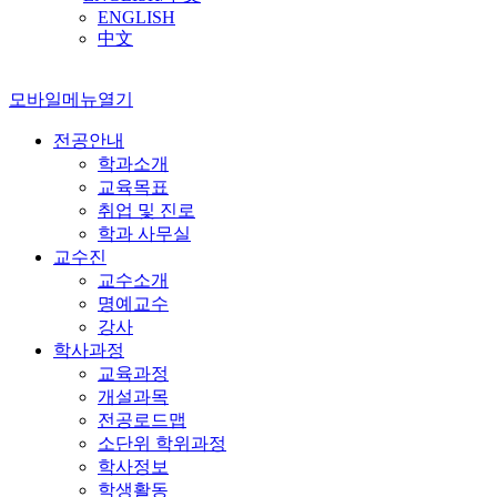
ENGLISH
中文
모바일메뉴열기
전공안내
학과소개
교육목표
취업 및 진로
학과 사무실
교수진
교수소개
명예교수
강사
학사과정
교육과정
개설과목
전공로드맵
소단위 학위과정
학사정보
학생활동