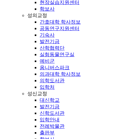
현장실습지원센터
학보사
성의교정
간호대학 학사정보
공동연구지원센터
기숙사
발전기금
산학협력단
실험동물연구실
예비군
옴니버스파크
의과대학 학사정보
의학도서관
입학처
성신교정
대신학교
발전기금
신학도서관
입학안내
전례박물관
출판부