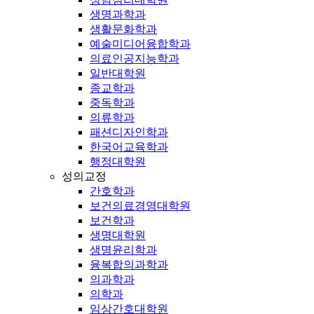
생명과학과
생활문화학과
예술미디어융합학과
의료인공지능학과
일반대학원
종교학과
중독학과
의류학과
패션디자인학과
한국어교육학과
행정대학원
성의교정
간호학과
보건의료경영대학원
보건학과
생명대학원
생명윤리학과
융복합의과학과
의과학과
의학과
임상간호대학원