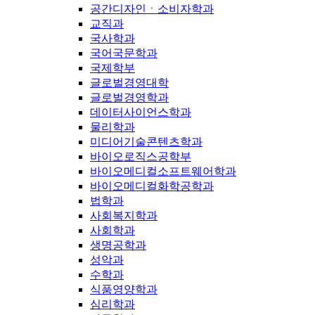
공간디자인ㆍ소비자학과
교직과
국사학과
국어국문학과
국제학부
글로벌경영대학
글로벌경영학과
데이터사이언스학과
물리학과
미디어기술콘텐츠학과
바이오로직스공학부
바이오메디컬소프트웨어학과
바이오메디컬화학공학과
법학과
사회복지학과
사회학과
생명공학과
성악과
수학과
식품영양학과
심리학과