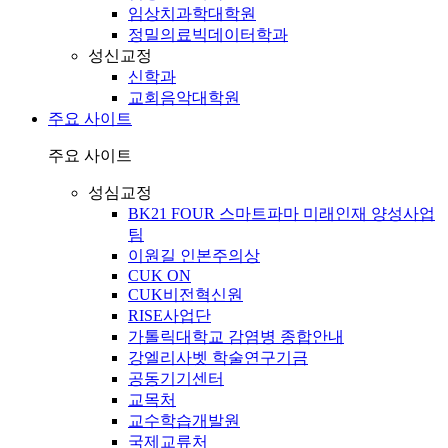
임상치과학대학원
정밀의료빅데이터학과
성신교정
신학과
교회음악대학원
주요 사이트
주요 사이트
성심교정
BK21 FOUR 스마트파마 미래인재 양성사업
팀
이원길 인본주의상
CUK ON
CUK비전혁신원
RISE사업단
가톨릭대학교 감염병 종합안내
강엘리사벳 학술연구기금
공동기기센터
교목처
교수학습개발원
국제교류처