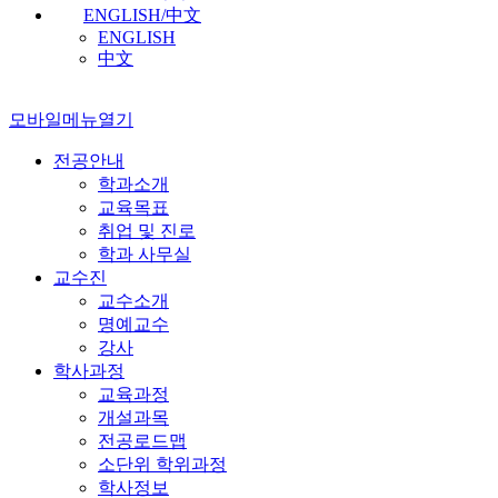
ENGLISH/中文
ENGLISH
中文
모바일메뉴열기
전공안내
학과소개
교육목표
취업 및 진로
학과 사무실
교수진
교수소개
명예교수
강사
학사과정
교육과정
개설과목
전공로드맵
소단위 학위과정
학사정보