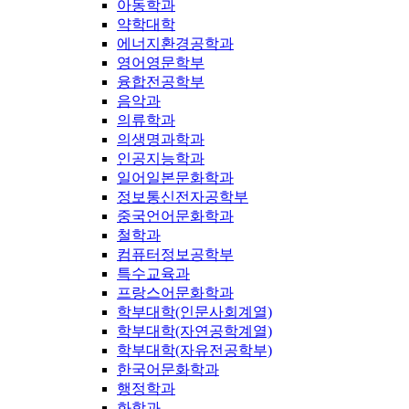
아동학과
약학대학
에너지환경공학과
영어영문학부
융합전공학부
음악과
의류학과
의생명과학과
인공지능학과
일어일본문화학과
정보통신전자공학부
중국언어문화학과
철학과
컴퓨터정보공학부
특수교육과
프랑스어문화학과
학부대학(인문사회계열)
학부대학(자연공학계열)
학부대학(자유전공학부)
한국어문화학과
행정학과
화학과