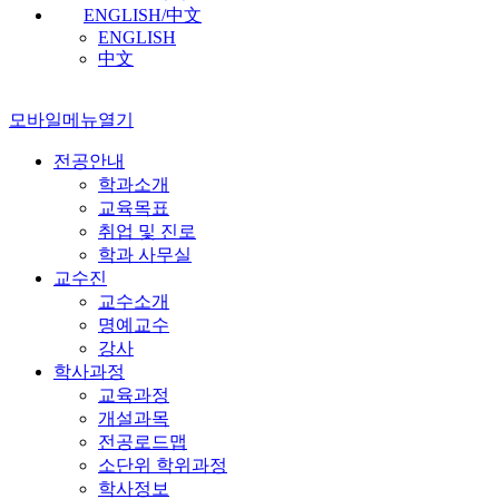
ENGLISH/中文
ENGLISH
中文
모바일메뉴열기
전공안내
학과소개
교육목표
취업 및 진로
학과 사무실
교수진
교수소개
명예교수
강사
학사과정
교육과정
개설과목
전공로드맵
소단위 학위과정
학사정보