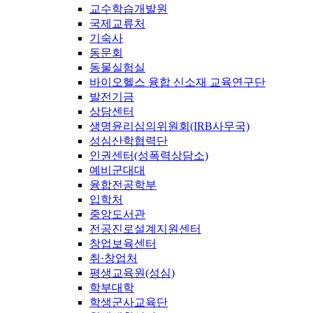
교수학습개발원
국제교류처
기숙사
동문회
동물실험실
바이오헬스 융합 신소재 교육연구단
발전기금
상담센터
생명윤리심의위원회(IRB사무국)
성심산학협력단
인권센터(성폭력상담소)
예비군대대
융합전공학부
입학처
중앙도서관
전공진로설계지원센터
창업보육센터
취·창업처
평생교육원(성심)
학부대학
학생군사교육단