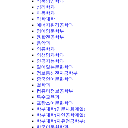
식품영양학과
심리학과
아동학과
약학대학
에너지환경공학과
영어영문학부
융합전공학부
음악과
의류학과
의생명과학과
인공지능학과
일어일본문화학과
정보통신전자공학부
중국언어문화학과
철학과
컴퓨터정보공학부
특수교육과
프랑스어문화학과
학부대학(인문사회계열)
학부대학(자연공학계열)
학부대학(자유전공학부)
한국어문화학과