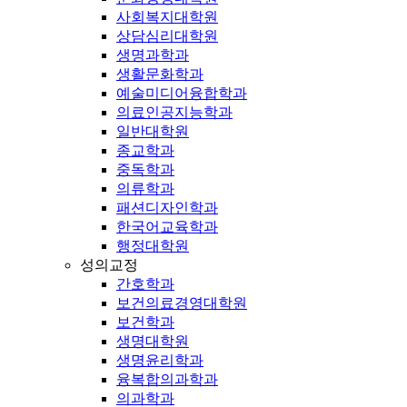
사회복지대학원
상담심리대학원
생명과학과
생활문화학과
예술미디어융합학과
의료인공지능학과
일반대학원
종교학과
중독학과
의류학과
패션디자인학과
한국어교육학과
행정대학원
성의교정
간호학과
보건의료경영대학원
보건학과
생명대학원
생명윤리학과
융복합의과학과
의과학과