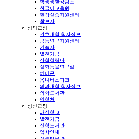
학생생활상담소
한국어교육원
현장실습지원센터
학보사
성의교정
간호대학 학사정보
공동연구지원센터
기숙사
발전기금
산학협력단
실험동물연구실
예비군
옴니버스파크
의과대학 학사정보
의학도서관
입학처
성신교정
대신학교
발전기금
신학도서관
입학안내
전례박물관