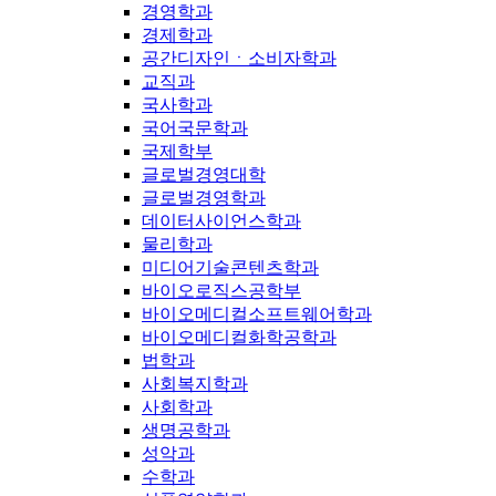
경영학과
경제학과
공간디자인ㆍ소비자학과
교직과
국사학과
국어국문학과
국제학부
글로벌경영대학
글로벌경영학과
데이터사이언스학과
물리학과
미디어기술콘텐츠학과
바이오로직스공학부
바이오메디컬소프트웨어학과
바이오메디컬화학공학과
법학과
사회복지학과
사회학과
생명공학과
성악과
수학과