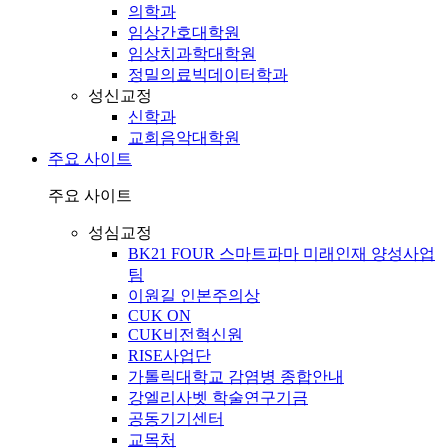
의학과
임상간호대학원
임상치과학대학원
정밀의료빅데이터학과
성신교정
신학과
교회음악대학원
주요 사이트
주요 사이트
성심교정
BK21 FOUR 스마트파마 미래인재 양성사업
팀
이원길 인본주의상
CUK ON
CUK비전혁신원
RISE사업단
가톨릭대학교 감염병 종합안내
강엘리사벳 학술연구기금
공동기기센터
교목처